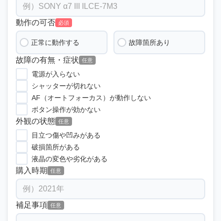
動作の可否
必須
正常に動作する
故障箇所あり
故障の有無・症状
任意
電源が入らない
シャッターが切れない
AF（オートフォーカス）が動作しない
ボタン操作が効かない
外観の状態
任意
目立つ傷や凹みがある
破損箇所がある
液晶の変色や劣化がある
購入時期
任意
補足事項
任意