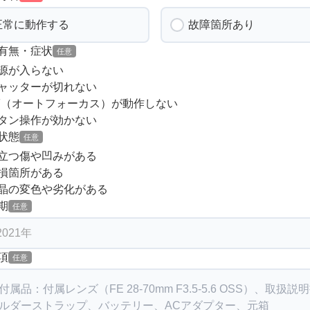
正常に動作する
故障箇所あり
有無・症状
任意
源が入らない
ャッターが切れない
F（オートフォーカス）が動作しない
タン操作が効かない
状態
任意
立つ傷や凹みがある
損箇所がある
晶の変色や劣化がある
期
任意
項
任意