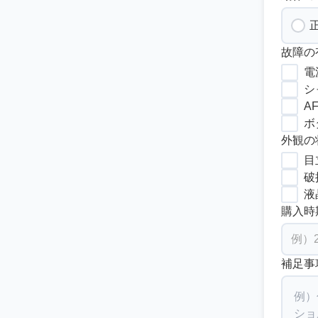
故障の
電
シ
A
ボ
外観の
目
破
液
購入時
補足事