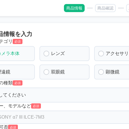
商品情報
商品確認
品情報を入力
テゴリ
必須
カメラ本体
レンズ
アクセサリ
望遠鏡
双眼鏡
顕微鏡
の種類
必須
ー、モデルなど
必須
可否
必須