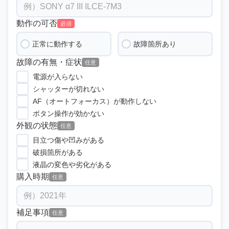
動作の可否
必須
正常に動作する
故障箇所あり
故障の有無・症状
任意
電源が入らない
シャッターが切れない
AF（オートフォーカス）が動作しない
ボタン操作が効かない
外観の状態
任意
目立つ傷や凹みがある
破損箇所がある
液晶の変色や劣化がある
購入時期
任意
補足事項
任意