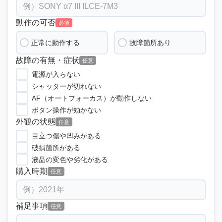
動作の可否
必須
正常に動作する
故障箇所あり
故障の有無・症状
任意
電源が入らない
シャッターが切れない
AF（オートフォーカス）が動作しない
ボタン操作が効かない
外観の状態
任意
目立つ傷や凹みがある
破損箇所がある
液晶の変色や劣化がある
購入時期
任意
補足事項
任意