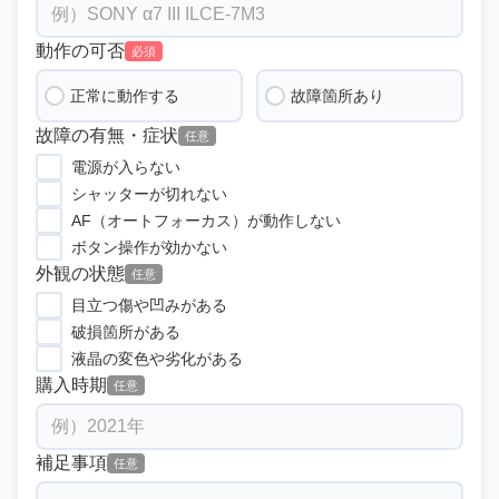
動作の可否
必須
正常に動作する
故障箇所あり
故障の有無・症状
任意
電源が入らない
シャッターが切れない
AF（オートフォーカス）が動作しない
ボタン操作が効かない
外観の状態
任意
目立つ傷や凹みがある
破損箇所がある
液晶の変色や劣化がある
購入時期
任意
補足事項
任意