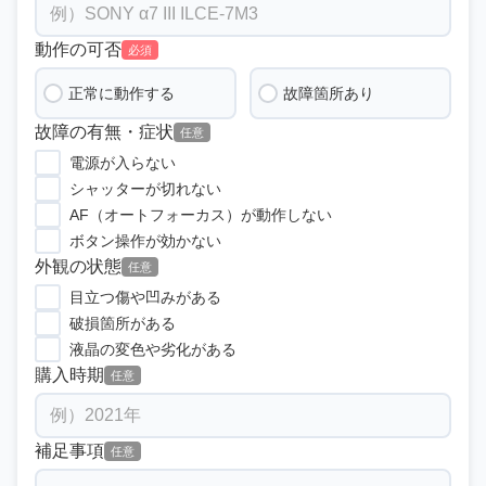
動作の可否
必須
正常に動作する
故障箇所あり
故障の有無・症状
任意
電源が入らない
シャッターが切れない
AF（オートフォーカス）が動作しない
ボタン操作が効かない
外観の状態
任意
目立つ傷や凹みがある
破損箇所がある
液晶の変色や劣化がある
購入時期
任意
補足事項
任意