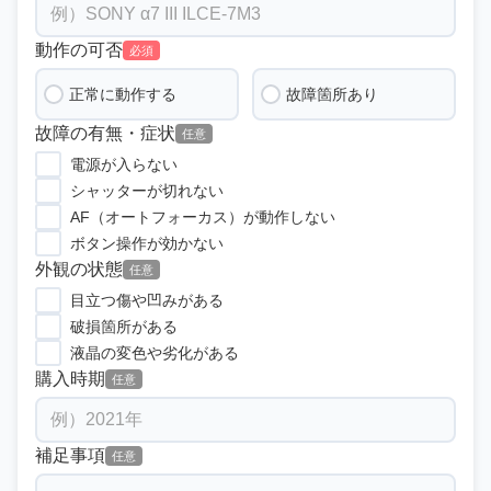
動作の可否
必須
正常に動作する
故障箇所あり
故障の有無・症状
任意
電源が入らない
シャッターが切れない
AF（オートフォーカス）が動作しない
ボタン操作が効かない
外観の状態
任意
目立つ傷や凹みがある
破損箇所がある
液晶の変色や劣化がある
購入時期
任意
補足事項
任意