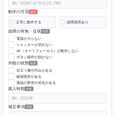
動作の可否
必須
正常に動作する
故障箇所あり
故障の有無・症状
任意
電源が入らない
シャッターが切れない
AF（オートフォーカス）が動作しない
ボタン操作が効かない
外観の状態
任意
目立つ傷や凹みがある
破損箇所がある
液晶の変色や劣化がある
購入時期
任意
補足事項
任意