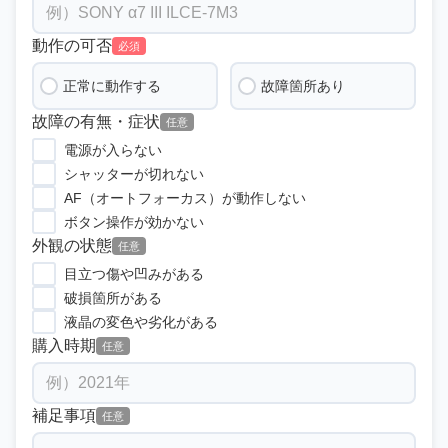
動作の可否
必須
正常に動作する
故障箇所あり
故障の有無・症状
任意
電源が入らない
シャッターが切れない
AF（オートフォーカス）が動作しない
ボタン操作が効かない
外観の状態
任意
目立つ傷や凹みがある
破損箇所がある
液晶の変色や劣化がある
購入時期
任意
補足事項
任意