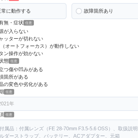
正常に動作する
故障箇所あり
有無・症状
任意
源が入らない
ャッターが切れない
F（オートフォーカス）が動作しない
タン操作が効かない
状態
任意
立つ傷や凹みがある
損箇所がある
晶の変色や劣化がある
期
任意
項
任意