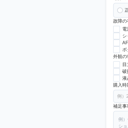
故障の
電
シ
A
ボ
外観の
目
破
液
購入時
補足事