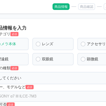
商品情報
商品確認
品情報を入力
テゴリ
必須
カメラ本体
レンズ
アクセサリ
望遠鏡
双眼鏡
顕微鏡
の種類
必須
ー、モデルなど
必須
可否
必須