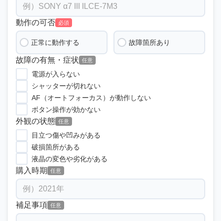
動作の可否
必須
正常に動作する
故障箇所あり
故障の有無・症状
任意
電源が入らない
シャッターが切れない
AF（オートフォーカス）が動作しない
ボタン操作が効かない
外観の状態
任意
目立つ傷や凹みがある
破損箇所がある
液晶の変色や劣化がある
購入時期
任意
補足事項
任意