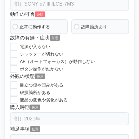
動作の可否
必須
正常に動作する
故障箇所あり
故障の有無・症状
任意
電源が入らない
シャッターが切れない
AF（オートフォーカス）が動作しない
ボタン操作が効かない
外観の状態
任意
目立つ傷や凹みがある
破損箇所がある
液晶の変色や劣化がある
購入時期
任意
補足事項
任意