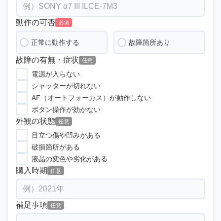
動作の可否
必須
正常に動作する
故障箇所あり
故障の有無・症状
任意
電源が入らない
シャッターが切れない
AF（オートフォーカス）が動作しない
ボタン操作が効かない
外観の状態
任意
目立つ傷や凹みがある
破損箇所がある
液晶の変色や劣化がある
購入時期
任意
補足事項
任意