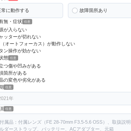
正常に動作する
故障箇所あり
有無・症状
任意
源が入らない
ャッターが切れない
F（オートフォーカス）が動作しない
タン操作が効かない
状態
任意
立つ傷や凹みがある
損箇所がある
晶の変色や劣化がある
期
任意
項
任意