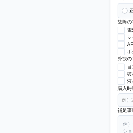
故障の
電
シ
A
ボ
外観の
目
破
液
購入時
補足事