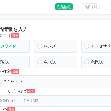
商品情報
商品確認
品情報を入力
テゴリ
必須
カメラ本体
レンズ
アクセサリ
望遠鏡
双眼鏡
顕微鏡
の種類
必須
ー、モデルなど
必須
可否
必須