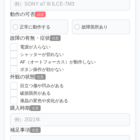
動作の可否
必須
正常に動作する
故障箇所あり
故障の有無・症状
任意
電源が入らない
シャッターが切れない
AF（オートフォーカス）が動作しない
ボタン操作が効かない
外観の状態
任意
目立つ傷や凹みがある
破損箇所がある
液晶の変色や劣化がある
購入時期
任意
補足事項
任意