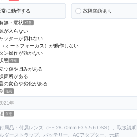
正常に動作する
故障箇所あり
有無・症状
任意
源が入らない
ャッターが切れない
F（オートフォーカス）が動作しない
タン操作が効かない
状態
任意
立つ傷や凹みがある
損箇所がある
晶の変色や劣化がある
期
任意
項
任意