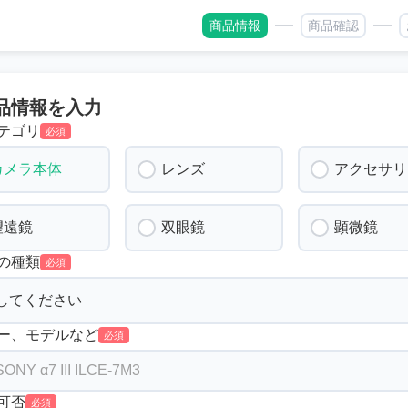
商品情報
商品確認
品情報を入力
テゴリ
必須
カメラ本体
レンズ
アクセサリ
望遠鏡
双眼鏡
顕微鏡
の種類
必須
ー、モデルなど
必須
可否
必須