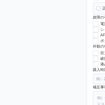
故障の
電
シ
A
ボ
外観の
目
破
液
購入時
補足事