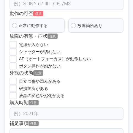
動作の可否
必須
正常に動作する
故障箇所あり
故障の有無・症状
任意
電源が入らない
シャッターが切れない
AF（オートフォーカス）が動作しない
ボタン操作が効かない
外観の状態
任意
目立つ傷や凹みがある
破損箇所がある
液晶の変色や劣化がある
購入時期
任意
補足事項
任意