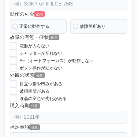
動作の可否
必須
正常に動作する
故障箇所あり
故障の有無・症状
任意
電源が入らない
シャッターが切れない
AF（オートフォーカス）が動作しない
ボタン操作が効かない
外観の状態
任意
目立つ傷や凹みがある
破損箇所がある
液晶の変色や劣化がある
購入時期
任意
補足事項
任意