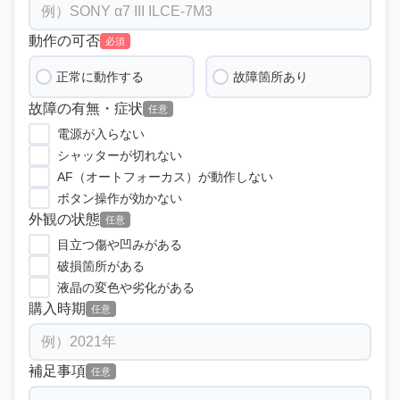
動作の可否
必須
正常に動作する
故障箇所あり
故障の有無・症状
任意
電源が入らない
シャッターが切れない
AF（オートフォーカス）が動作しない
ボタン操作が効かない
外観の状態
任意
目立つ傷や凹みがある
破損箇所がある
液晶の変色や劣化がある
購入時期
任意
補足事項
任意