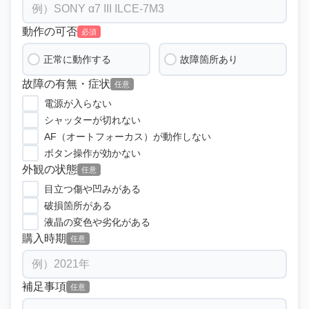
動作の可否
必須
正常に動作する
故障箇所あり
故障の有無・症状
任意
電源が入らない
シャッターが切れない
AF（オートフォーカス）が動作しない
ボタン操作が効かない
外観の状態
任意
目立つ傷や凹みがある
破損箇所がある
液晶の変色や劣化がある
購入時期
任意
補足事項
任意