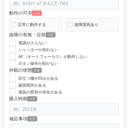
動作の可否
必須
正常に動作する
故障箇所あり
故障の有無・症状
任意
電源が入らない
シャッターが切れない
AF（オートフォーカス）が動作しない
ボタン操作が効かない
外観の状態
任意
目立つ傷や凹みがある
破損箇所がある
液晶の変色や劣化がある
購入時期
任意
補足事項
任意