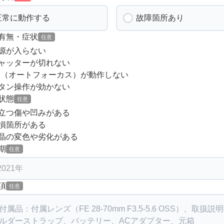
正常に動作する
故障箇所あり
有無・症状
任意
源が入らない
ャッターが切れない
F（オートフォーカス）が動作しない
タン操作が効かない
状態
任意
立つ傷や凹みがある
損箇所がある
晶の変色や劣化がある
期
任意
項
任意