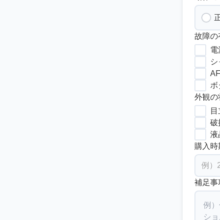
故障の
電
シ
A
ボ
外観の
目
破
液
購入時
補足事