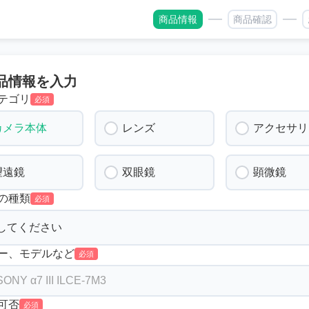
商品情報
商品確認
品情報を入力
テゴリ
必須
カメラ本体
レンズ
アクセサリ
望遠鏡
双眼鏡
顕微鏡
の種類
必須
ー、モデルなど
必須
可否
必須