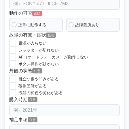
動作の可否
必須
正常に動作する
故障箇所あり
故障の有無・症状
任意
電源が入らない
シャッターが切れない
AF（オートフォーカス）が動作しない
ボタン操作が効かない
外観の状態
任意
目立つ傷や凹みがある
破損箇所がある
液晶の変色や劣化がある
購入時期
任意
補足事項
任意