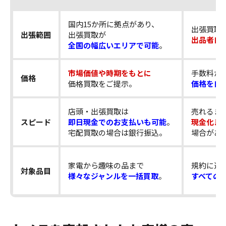
国内15か所に拠点があり、
出張買取
出張範囲
出張買取が
出品者自
全国の幅広いエリアで可能
。
市場価値や時期をもとに
手数料が
価格
価格買取をご提示。
価格を自
店頭・出張買取は
売れるま
スピード
即日現金でのお支払いも可能
。
現金化ま
宅配買取の場合は銀行振込。
場合があ
家電から趣味の品まで
規約に違
対象品目
様々なジャンルを一括買取
。
すべての