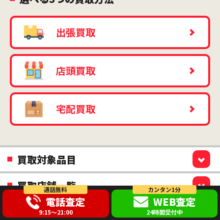
出張買取
店頭買取
宅配買取
買取対象品目
買取店舗一覧
通話無料
カンタン1分
電話査定
WEB査定
9:15～21:00
24時間受付中