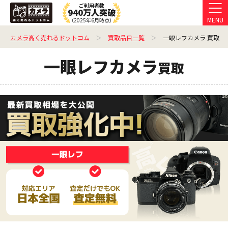
ご利用者数
940万人突破
MENU
（2025年6月時点）
カメラ高く売れるドットコム
買取品目一覧
一眼レフカメラ 買取
一眼レフカメラ
買取