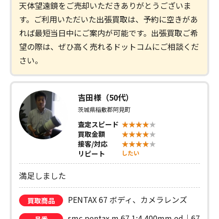
天体望遠鏡をご売却いただきありがとうございま
す。ご利用いただいた出張買取は、予約に空きがあ
れば最短当日中にご案内が可能です。出張買取ご希
望の際は、ぜひ高く売れるドットコムにご相談くだ
さい。
吉田様（50代）
茨城県稲敷郡阿見町
査定スピード
買取金額
接客/対応
リピート
したい
満足しました
PENTAX 67 ボディ、カメラレンズ
買取商品
smc pentax m 67 1:4 400mm ed｜67