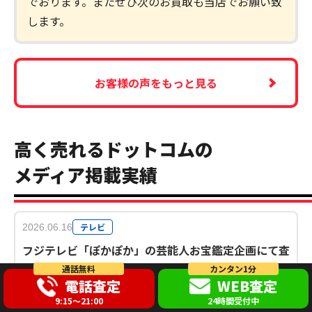
でおります。またぜひ次のお買取も当店でお願い致
します。
お客様の声をもっと見る
高く売れるドットコムの
メディア掲載実績
テレビ
2026.06.16
フジテレビ「ぽかぽか」の芸能人お宝鑑定企画にて査
定協力での出演
通話無料
カンタン1分
電話査定
WEB査定
9:15～21:00
24時間受付中
WEBメディア
2026.6.11